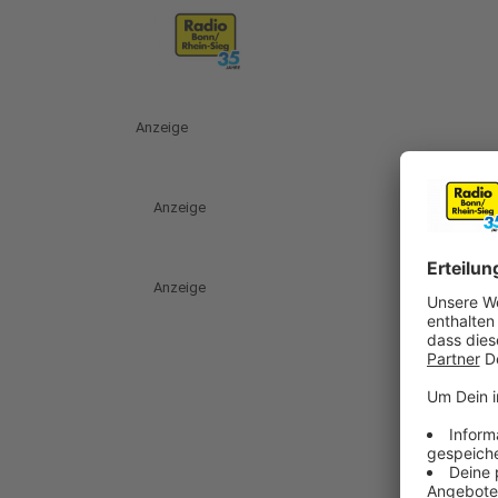
Anzeige
Anzeige
Anzeige