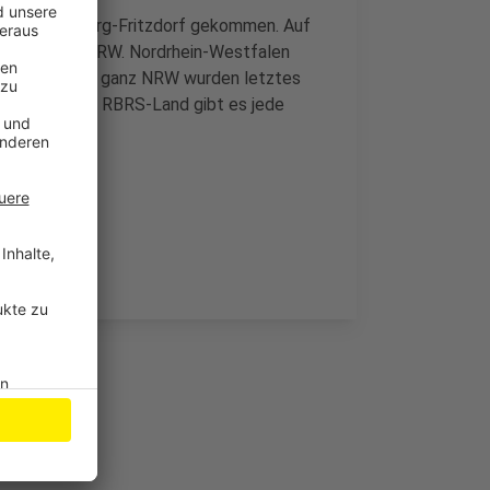
nach Wachtberg-Fritzdorf gekommen. Auf
tschuss für NRW. Nordrhein-Westfalen
eutschland. In ganz NRW wurden letztes
ch bei uns im RBRS-Land gibt es jede