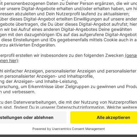
Dafür war NRW-Landwirtschaftsministerin Gorißen 
dem Hof des Obstbauern Häger fiel der Saison-Star
zählt zu den Top 3 Erdbeeranbaugebieten in ganz D
Jahr mehr als 28.000 Tonnen Erdbeeren geerntet. Au
Menge Erdbeer- und Spargelhöfe.
Anzeige