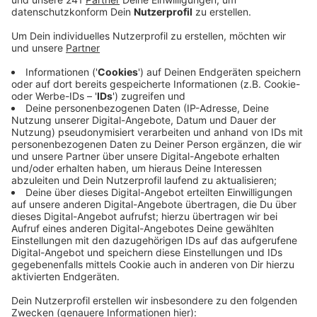
zukünftig mehr Trockenperioden geben könnte.
Veröffentlicht:
Samstag, 03.12.2022 11:06
Anzeige
Der am Donnerstag vorgestellte Waldzustandsbericht
ist alarmierend: NRW weit gibt es große Schäden in
den Wäldern. Das liege an den sehr trockenen Jahren
in jüngster Vergangenheit. Fichten seien fast komplett
abgestorben und auch Buchen hätten stark gelitten.
Durch ein Mischwaldkonzept sollen die Wälder
zukunftsfähig gestaltet werden. Durch viele
verschiedene Laubhölzer könnte ein Massenabsterben
verhindert werden. Es braucht aber viele Jahre bis die
neuen Wälder heranwachsen.