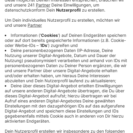
Hitze, lange Dürrephasen und Schädlinge wie der
Borkenkäfer sorgen dabei für ein erhötes
Baumsterben. Davon sind vor allem Fichten und
Kiefern betroffen. Um unsere Wälder gegen den
Klimawandel zu rüsten, fordert der
Waldbesitzerverband jetzt Hilfe von Bund und
Ländern. Auch Helmut Wiesner von der Stadt Bonn
ist klar, das die Forderungen nicht von heute auf
morgen umsetzbar sind, es handelt sich um ein
Generationsprojekt. Außerdem dürfe nicht nur auf
resistente Arten gesetzt werden, sondern auch die
Artenvielfalt und das Futterangebot für heimische
Tierarten müssten bedacht werden. Als
hitzeresistente Bäume sollen vor allem
nichteinheimische Bäume wie zum Beispiel der
Mammutbaum oder die Küstentanne gepflanzt
werden. Im Oktober wird vom Land NRW ein