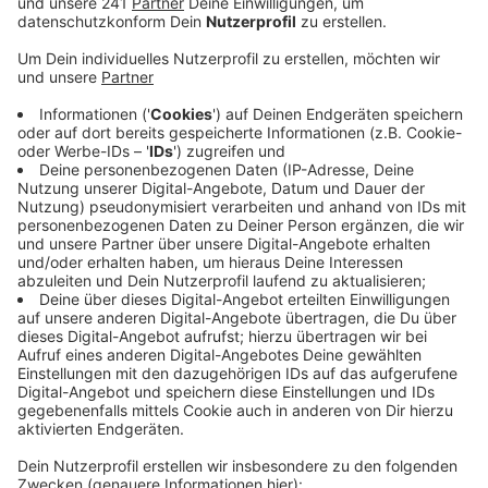
dass eine Gruppe von Personen einen leblosen
Körper in einen Müllcontainer gelegt hätte.
Veröffentlicht:
Mittwoch, 23.06.2021 06:20
Anzeige
Die Polizei hatte den Bereich tagelang abgesucht und
nach der Personengruppe gefahndet. Am Montag
meldete sich dann ein Mann bei der Polizei, der zu der
gesuchten Gruppe gehörte. Er gab an, am
Donnerstagabend gemeinsam mit vier weiteren
Personen am Rheinufer geangelt zu haben.
Anschließend hätten sie ihre Utensilien in Hüllen
verpackt und auf Anhänger geladen. Das hat wohl für
den Zeugen wie ein lebloser Körper ausgesehen. Die
Polizei hat die Angaben des Mannes geprüft und sieht
keine Hinweise auf eine Straftat.
CM