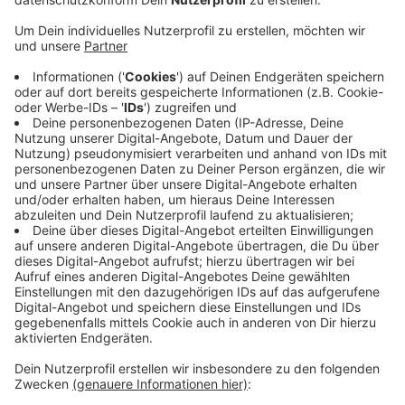
Anzeige
Die Gewerkschaft will mit den Streiks den Druck auf
die Arbeitgeber erhöhen, die auch in der zweiten Tarif-
Verhandlungsrunde kein Angebot vorgelegt hatten. Am
Dienstag gab es die ersten Klinkstreiks in Düsseldorf,
gestern war Köln dran. Neben Bonn sollen heute auch
die Beschäftigten der Kliniken in Münster und Essen
mitmachen. Es gebe aber Nofallvereinbarungen, um
den Betrieb aufrecht zu erhalten, heißt es. Die nächste
Tarifverhandlungsrunde startet in einem Monat, am 7.
Dezember.
Anzeige