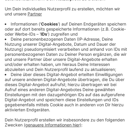
Anzeige
Die Arbeiten dauern von 13 Uhr 05 bis 15 Uhr, jeweils
am Anfang und am Ende der Wartung kann es einen
kurzen Sende-Ausfall auf der Frequenz von bis zu zwei
Minuten geben. Während der Wartung selbst ist der
Empfang von Radio Bonn/Rhein-Sieg weiter möglich,
allerdings mit leicht reduzierter Leistung. Das
Programm wird dadurch etwas leiser sein als gewohnt.
Wer uns übers Internet hört, ist davon nicht betroffen.
CM
Anzeige