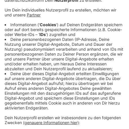
beispielsweise Ende November vor einer
vorübergehenden Trinkwasserverschmutzung. Über die
NINA-Warnapp wurde den Einwohnern empfohlen, das
Wasser abzukochen. Die NINA-App haben rund 13
Millionen Menschen heruntergeladen. Wie viele
Bürgerinnen und Bürger die App aber bis heute auf dem
Smartphone haben und nutzen, ist nicht bekannt.
Anzeige
Wird in meiner Nachbarschaft eine Sirene
heulen?
Anzeige
Vielleicht. Das hängt davon ab, ob es in der Nähe noch
oder wieder eine funktionstüchtige Sirene gibt. Das
BBK bemüht sich zwar, ein sogenanntes