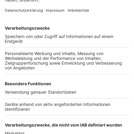
Was ist der Sinn des Warntages?
Anzeige
Die Verantwortlichen für den Bevölkerungsschutz
wollen herausfinden, wie gut der Warn-Mix funktioniert,
über den auf den verschiedenen Kanälen möglichst
alle Menschen erreicht werden sollen. Präzise
Warnungen seien wichtig, damit sich Menschen auch
selbst schützen können, sagt BBK-Präsident Ralph
Tiesler. Es gehe nicht darum, Panik zu verbreiten,
sondern handlungsfähig zu bleiben. Dazu gehöre im
Ernstfall auch, Nachbarn, Freunde und Verwandte zu
informieren.
Text: dpa