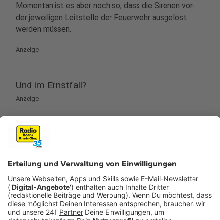
Momentan ist es aber noch so, dass die Sirenen von
der jeweiligen Leitstelle der Feuerwehr ausgelöst
werden müssen.
Anzeige
Und im Ernstfall?
Anzeige
Das hängt davon ab, welches Gebiet betroffen ist und
wovon die Gefahr ausgeht. Generell gilt: im Kriegsfall
trägt das BBK in Abstimmung mit anderen
Einrichtungen des Bundes die Verantwortung. Um den
Katastrophenschutz in Friedenszeiten kümmern sich
die Länder und Kommunen. In der baden-
württembergischen Gemeinde Murr warnte die
Leitstelle des Landkreises Ludwigsburg