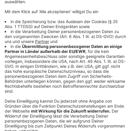
Wer den Zweiten Weltkrieg als Kind noch miterlebt
hat, erinnert sich wahrscheinlich noch daran, wie die
Menschen bei Sirenengeheul in die Luftschutzbunker
flüchteten. In manchen Dörfern denkt die Bevölkerung
aber, wenn die Sirene ertönt, nur an die Feuerwehr, die
damit ihre Leute zusammentrommelt. Wer jung und in
Berlin aufgewachsen ist, wo es bis vor kurzem gar
keine Sirenen mehr gab, dürfte den Klang gar nicht
kennen. Daran wird sich auch diese Woche nichts
ändern. Die Verwaltung der Hauptstadt teilt mit: «Die
Sirenen, die aktuell in Berlin errichtet werden, können
zum Warntag noch nicht angesteuert werden.» Im
Ernstfall sollte man sich, wenn per Sirene gewarnt
wird, aktiv um Informationen bemühen - beispielsweise
das Radio einschalten.
Anzeige