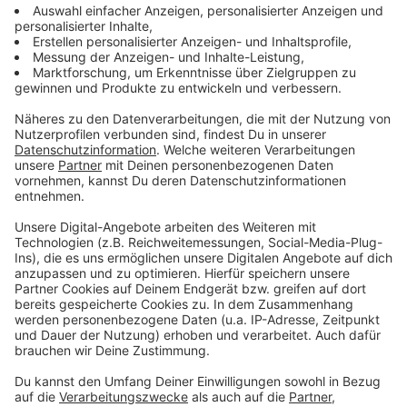
Warnmittelkataster zu erstellen - also eine Karte, auf
der alle Sirenen und in Zukunft auch andere Warnmittel
verzeichnet sind. Doch abgeschlossen ist dieser
Prozess noch nicht. Bekannt ist aber, dass die Länder
dem Bund, der die Installation und Reparatur von
Sirenen finanziell fördert, bislang rund 35 000 Sirenen
gemeldet haben. Nach dem Kalten Krieg war man
vielerorts der Meinung, Sirenen würden nicht mehr
gebraucht. Durch den russischen Angriffskrieg in der
Ukraine und mit Blick auf durch den Klimawandel
verursachte Starkwetterereignisse hat hier jedoch ein
Umdenken stattgefunden.
Anzeige
Was soll man tun, wenn die Sirene heult?
Anzeige