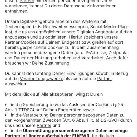
Anzeige
Das glaubt man vielleicht nicht, aber "Kastaniennerds"
könnten es wissen: Kastanien beinhalten Saponine,
quasi ein natürlicher Emulgator. Diese Saponine lassen
Wasser aufschäumen, sodass es so milchig wird. Auf
den ersten Blick sieht es wie eine Seifenlauge aus. Ein
guter Trick zum Merken: "Sapo" heißt auf lateinisch
Seife. Darum werden Saponine auch häufig in
Kosmetika genutzt. Warum? Ziemlich simpel und gut.
Weil sie die Haut reinigen und gleichzeitig
antientzündlich wirken.
Anzeige
Badezusatz aus Kastanien gewinnen
Anzeige