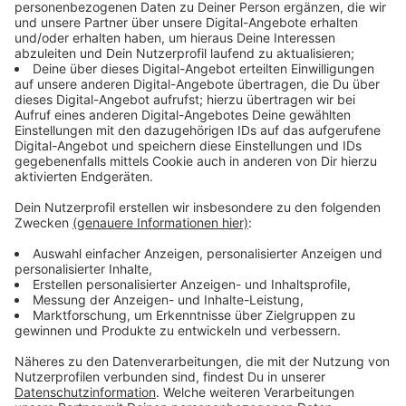
Wie werden solche Sachen aus Kastanien
hergestellt?
Anzeige
In der Regel schält man die Kastanien, zerkleinert sie,
danach kommt meistens kochendes Wasser drauf.
Beim Wasch- und beim Putzmittel muss das ganze
noch 12 bis 24 Stunden ziehen, bevor man das Wasser
durch ein Sieb in eine Flasche abfüllen kann. Bei der
Gesichtsmaske kann das Gesicht mit diesem
Reinigungswasser schließlich eingecremt werden.
Anzeige
Was können Kastanien überhaupt als
Gesichtsmaske bewirken?