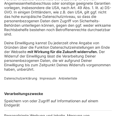
Eine weitere Möglichkeit, etwas aus Kastanien zu
machen: Badezusatz gewinnen. In der Regel werden
Kastanien geschält, dann zerkleinert und anschließend
wird kochendes Wasser draufgekippt. Generell wird
ähnlich wie beim Wasch- und Putzmittel vorgegangen.
Es ist sogar möglich, ein Antiblattläusemittel zu
erstellen. Dafür braucht man nur die gängigen
Rosskastanien (runde Kastanien). Wichtig zu wissen:
Diese Kastanienart ist giftig. Esskastanien sind etwas
flacher sind und laufen spitz an einer Seite zu.
Autor: Joachim Schultheis
Anzeige