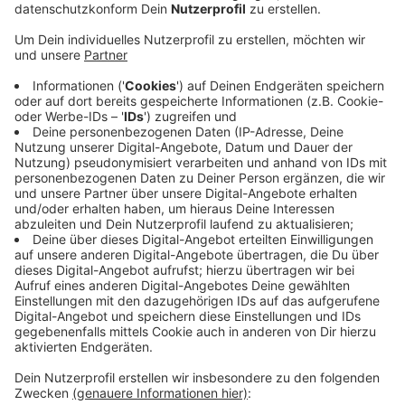
Anzeige
Der bisher parteilose Sebastian Kelm wechselt zur
CDU. In den Rat ist er für die SPD eingezogen, war
dann ausgetreten und hatte seitdem mit den Piraten
die Fraktion der Sozialliberalen gebildet. Die Trennung
habe mit unterschiedlichen Meinungen zwischen den
Politikern zu tun, unter anderem bei der
Verkehrspolitik. Für die Piraten hat die Trennung große
Konsequenzen: Zwei Mitglieder sind keine Fraktion
mehr sondern nur eine Gruppe. Dadurch gibt es
deutlich weniger Geld. Auch beim Bürgerbund gibt es
einen Austritt: Barbara Ingenkamp hat die Fraktion
auch im Streit um die Verkehrspolitik verlassen.
TH
Anzeige