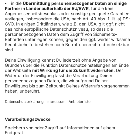
um 7.08 Uhr)
E-Wagen: Lessenich Sportplatz – Uniklinikum Süd:
Fahrt um 7.05 Uhr
Mittags/nachmittags:
61: Kopenhagener Straße: Fahrten um 12.59 und 14.52
Uhr
630: Uniklinikum Süd – Agnetendorfer Straße: Fahrt
um 12.45 Uhr
E-Wagen: Gaußstr. – Alfter Hertersplatz: Fahrt um
13.40 Uhr (zusätzlich zum reg. Bus um 13.35 Uhr ab
Ückesdorf Gym.)
E-Wagen (Mo-Do): Gaußstr. – Duisdorf Bf: Fahrt um
15.40 Uhr (zusätzlich zum reg.Bus um 15.10 Uhr ab
Ückesdorf Gym.)