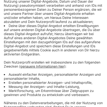
61: Bonn Hbf – Heinrich-Hertz-Europakolleg: Fahrten
um 7.33 und 7.46 Uhr
601: Bonn Hbf – Tannenbusch: Fahrt um 7.01 Uhr ab
Hbf
630: Uniklinikum Süd – Agnetendorfer Straße: Fahrt
um 6.44 Uhr
630: Fritz-Erler-Straße – Agnetendorfer Straße:
Fahrt um 6.59 Uhr
631: Robert-Schuman-Platz – Agnetendorfer
Straße: Fahrt um 6.39 Uhr
632: Beuel Bf – Uniklinikum Süd: Fahrten um 6.53 und
7.23 Uhr
E-Wagen: Nettekoven – Josephinum: Fahrt um 7.13
Uhr