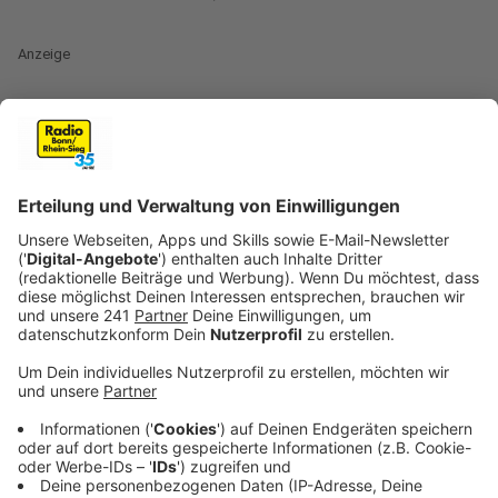
Anzeige
Ab heute (18.08.) sollen die zusätzlichen Busse zu
weiterführenden Schulen und zum Uniklinikum fahren.
Betroffen sind die Buslinien 601, 630, 631 und 632.
Zusätzlich unterstützen Busse auch die
Straßenbahnlinie 61 und es fahren E-Wagen auf
verschiedenen Strecken. Morgens sollen 15 und
mittags beziehungsweise nachmittags 5 Fahrten
zusätzlich zum normalen Fahrplan fahren. Die Busse
auf der Straßenbahnlinie 61 fahren entweder direkt an
der Straßenbahnhaltestelle oder an den regulären
Ersatzhaltestellen. Die Kosten für die zusätzlichen
Fahrten will sich die Stadt vom Land NRW erstatten
lassen.
MoF
Morgens
: