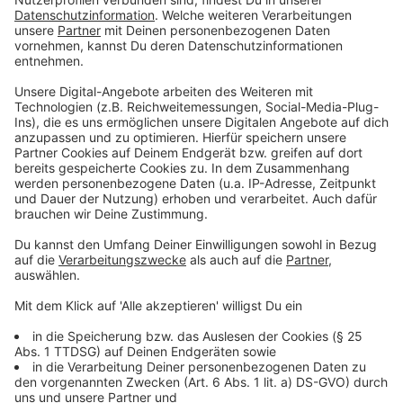
E-Wagen: Im Rosenberg – Aloisiuskolleg: Fahrt um
7.13 Uhr
E-Wagen: Kleinfeldstr. – Beuel Bahnhof: Fahrt um
6.57 Uhr
E-Wagen: Duisdorf Bf – Ückesdorf Gymnasium: Fahrt
um 7.50 Uhr (zusätzlich zum reg. Bus um 7.21 Uhr)
E-Wagen: Pappelweg – Hochkreuz: Fahrt um 7.20
Uhr
E-Wagen: Röttgen Schleife – Josephinum: Fahrt um
7.04 Uhr
E-Wagen: Alfter Im Benden – Hardtberg: Fahrt um
7.21 Uhr (zusätzlich zum reg. Bus um 7.02 Uhr)
E-Wagen: Schneidemühler Straße – Ückesdorf
Gymnasium: Fahrt um 7.17 Uhr (zusätzlich zum reg. Bus