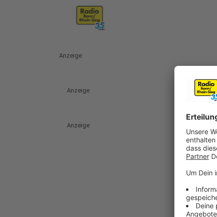
Anzeige
Anzeige
Anzeige