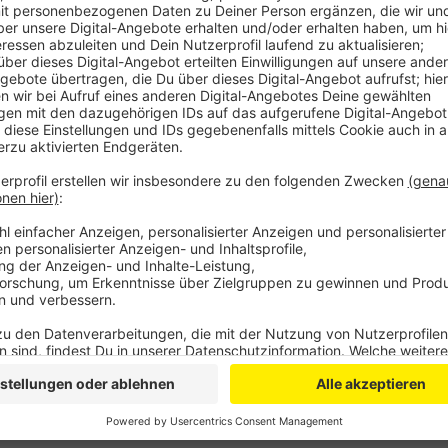
Zuerst wurden alle weiteren Mitarbeiter getestet, 
Kreises eine weitere Person aus dem Umfeld der Werk
laufen die Corona-Tests bei den rund 420 Menschen 
arbeiten. Aktuell gibt es im RBRS-Land 126 registrie
vier weniger als noch gestern Morgen. Davon sind 2
einhundert im Rhein-Sieg-Kreis.
DG
Anzeige