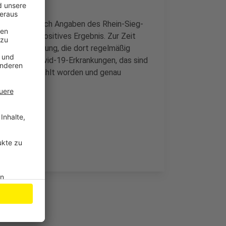
dabei hatte nach Angaben des Rhein-Sieg-
statt ein positives Ergebnis. Zur Zeit
mit Behinderung, die dort regelmäßig
rte, akute Covid-19-Erkrankungen, das sind
6 in Bonn gezählt worden und genau