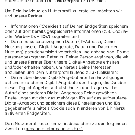
Anzeige
Im Kreis verteilen sich die Erkrankungen auf drei Fälle
in Hennef, jeweils zwei in Swisttal und Bornheim und
jeweils einen Fall in Eitorf, Lohmar, Niederkassel,
Troisdorf und Windeck. In Bonn sind in der letzten
Woche zwei Menschen neu erkrankt, trotzdem liegen
in den Bonner Krankenhäusern insgesamt vier Corona-
Patienten. Weil auch Menschen von außerhalb hier
behandelt werden. Davon liegt ein Patient auf einer
Normalstation, drei auf der Intensivstation. Nur zwei
der Patienten müssen beatmet werden.
DG
Anzeige