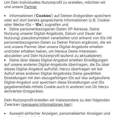
Anzeige
Insgesamt gab es am UKB 96 Zwillinge und sechs mal
kamen Drillinge zur Welt. Im 2020 neu eröffneten
Eltern-Kind-Zentrum der Uniklink gibt es für werdene
Mütter Geburtshilfe mit modernster Technik und
höchsten medizinischem Standard.
Anzeige
Anzeige