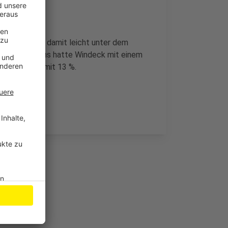
 Werte liegen damit leicht unter dem
eisten Zuwachs hatte Windeck mit einem
ppichteroth mit 13 %.