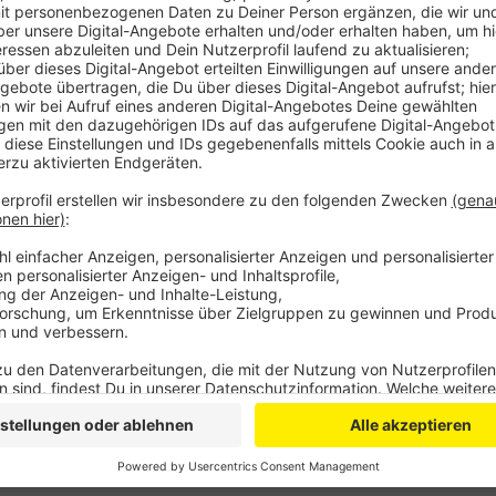
Anzeige
In Bonn sank die Zahl sogar um 8 %, auf 3.120. Beide
jeweiligen Durchschnitt der letzten 10 Jahre. Am m
Anstieg von 7 %. Den stärksten Rückgang meldet Ru
Anzeige