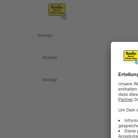
Anzeige
Anzeige
Anzeige