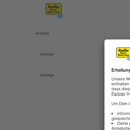
Anzeige
Anzeige
Anzeige