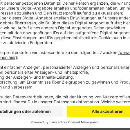
Wegen des geringeren Andrangs wird die Telefon Hotl
an Geflüchtete, die sogenannte Ukraine-Hotline, ab 
bis 17 Uhr besetzt sein, nicht mehr am Wochenende.
4401 Menschen aus der Ukraine bei der Stadt gemeld
weggezogen. 2388 wurden von der Stadt untergebrach
Unterkünfte: Eine in Beuel und zwei in Bad Godesber
Unterkünften selber versorgen können, ist das Cateri
Augustinus am 26. Juli das letzte Mal geöffnet.
Anzeige