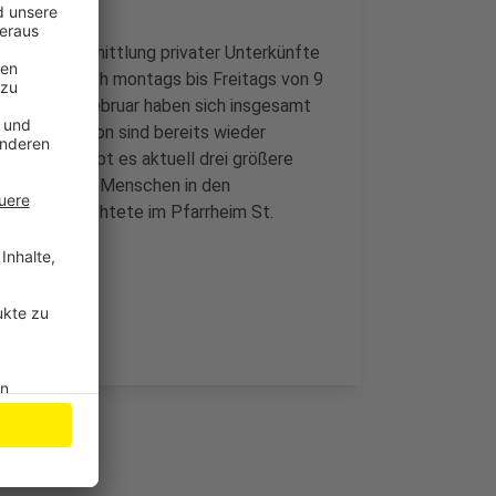
ine zur Vermittlung privater Unterkünfte
sofort nur noch montags bis Freitags von 9
 Seit Ende Februar haben sich insgesamt
et. 529 davon sind bereits wieder
t. Dafür gibt es aktuell drei größere
g. Da sich die Menschen in den
ng für Geflüchtete im Pfarrheim St.