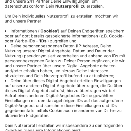
Anzeige
Dort soll diskutiert werden, wie man den ÖPNV nach
2021 weiter finanzieren kann - idealerweise ohne
ständige Preiserhöhungen. Diese wären nämlich, wie es
in der Ausschussvorlage heißt, nicht mehr gewollt. Das
würde aber deutlich mehr Kosten für die Kommunen
bedeuten. Nach Informationen des General-Anzeigers
könnte ein Jahr ohne Preiserhöhung zu zusätzlichen
Kosten von 6 Millionen Euro für die SWB und 1
Millionen Euro für die Stadt führen. Als alternative
Lösungen seien aktuell eine Arbeitgeberabgabe oder
auch eine konsequente Parkraumbewirtschaftung im
Gespräch, die die Mehrkosten teilweise begleichen
könnten.
TH