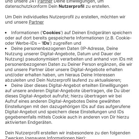
Rheinaue zu veranstalten, heißt es vom Marketing
des Panama Festivals.
Veröffentlicht:
Mittwoch, 17.07.2024 08:24
Anzeige
Die Situation sei sehr herausfordernd und alles andere
als rosig, heißt es auf RBRS Nachfrage. Allerdings
arbeite man mit den Investoren intensiv daran, Bonns
größtem Musikfestival eine langfristige Zukunft zu
geben. Schon vor zwei Jahren hatte das Festival mit
finanziellen Schwierigkeiten zu kämpfen, damals stand
ein Minus von einer halben Millionen Euro im Raum.
Beim Panama Festival in Bonn treten jedes Jahr
Größen der Elektro-Musik-Szene auf, unter anderem
waren schon Star DJs wie Martin Garrix in Bonn vor
50.000 Menschen auf der Bühne.