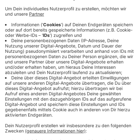
Anzeige
Auch von der Poppelsdorfer Allee wurden Schäden
gemeldet. Hier hatte ein Anwohner auch um 10 nach
10 am Abend einen Mann beobachtet, der sich an
einem Auto zuschaffen machte. Als der Zeuge den
Mann ansprach, fuhr der Unbekannte mit einem Fahrrad
in Richtung Poppelsdorf davon. Schon am
vergangenen Wochenende gab es zahlreiche Schäden
an Autos in der Gronau und der Südstadt, vor allem
Kratzer im Autolack.
CM
Anzeige