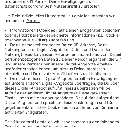
Bundesversammlung immer auch nochmal die
gleiche Anzahl an Menschen durch die
Landesparlamente gewählt.
Veröffentlicht:
Donnerstag, 10.02.2022 08:35
Anzeige
In NRW sind das unter anderem Bernd Stelter, die
Bonner Oberbürgermeisterin Katja Dörner und die
Windecker Bürgermeisterin Alexandra Gauß. Gauß
sagte gegenüber RBRS, es sei eine Ehre, als
Bürgermeisterin einer kleinen Kommune nach Berlin
fahren zu dürfen, um das Verfassungsoberhaupt zu
wählen. Sie wurde von der grünen Landtagsfraktion
vorgeschlagen. Die Wahl findet am Sonntagmittag
statt, alles deutet daraufhin, dass Frank-Walter
Steinmeier wiedergewählt wird.