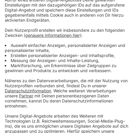
bei der Zeugenvernehmung nicht zugelassen wurden.
Aber all das sei sachlich begründet, folge den
Vorgaben für Gerichtsverhandlungen und sei
keinesfalls Willkür, fand die Strafkammer. Die drei
Berufsrichter und die beiden Schöffen seien nicht
befangen.
Anzeige
Der Prozess wird am 16. Juni fortgesetzt
Anzeige
Also geht das Verfahren gegen den Kinderpsychiater
wie geplant am 16. Juni weiter. Er ist wegen
Körperverletzung in 36 Fällen angeklagt. Er soll
Kindern und Jugendlichen ein starkes Medikament
verschrieben haben, obwohl das medizinisch nicht