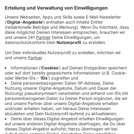
zurückgewiesen. Zehn davon gab es, gestellt
hatten sie Anwälte der Opfer, also der
sogenannten Nebenkläger.
Veröffentlicht:
Mittwoch, 28.05.2025 13:13
Anzeige
Nebenkläger hatten die Befangenheits-
Anträge gestellt
Anzeige
Es ging unter anderem darum, dass das Gericht darüber
nachdachte, einige Fälle abzutrennen, also gesondert
zu verhandeln, in eigenen Prozessen. Außerdem war ein
Streitpunkt, dass zwei Fragen der Staatsanwaltschaft