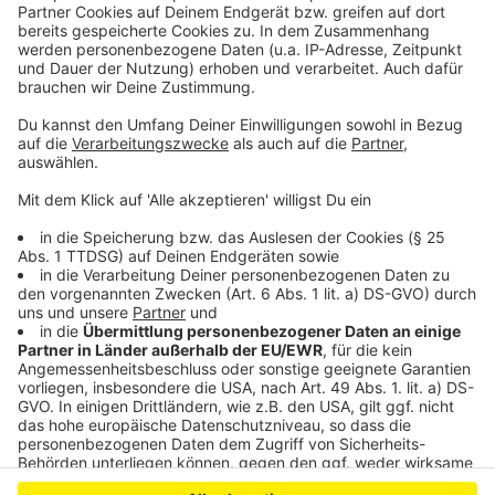
notwendig gewesen sein soll, so die Vorwürfe. Die
Betroffenen sollen in Folge stark zugenommen haben
und chronisch müde und antriebslos, fast wie betäubt,
gewesen sein, heißt es von der Bonner
Staatsanwaltschaft. Winterhoff bestreitet alle
Vorwürfe, von seinen Anwälten hieß es, dass man sein
Lebenswerk zerstören wolle.
Anzeige
Anzeige
Anzeige