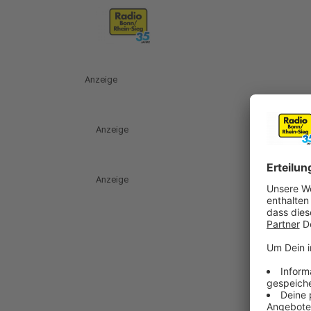
Anzeige
Anzeige
Anzeige