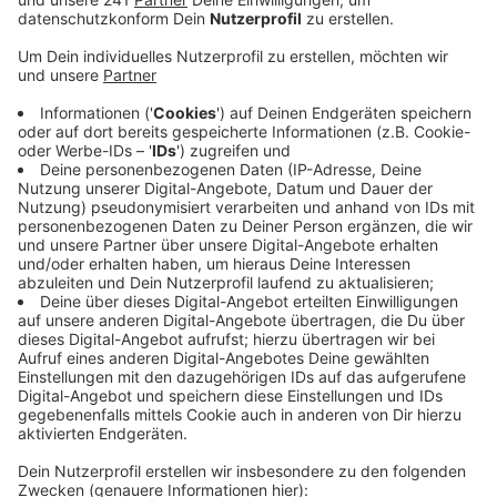
entfallen. Damit stehen auf der A3 alle Fahrspuren
zur Verfügung und auch die Auffahrt an der
Anschlussstelle Köln-Dellbrück in Richtung
Frankfurt ist offen.
Veröffentlicht:
Sonntag, 07.03.2021 08:52
Anzeige
In der vergangenen Nacht musste die
Autobahnmeisterei aufgrund überfrierender Nässe
Sole ausbringen. Die Salzkristalle auf der Fahrbahn
verhindern, dass die Spezialfolie auf der Fahrbahn
kleben bleibt. Die Autobahn GmbH Rheinland gibt
zeitnah einen Termin bekannt, wann diese Arbeiten
nachgeholt werden können und die Optimierung der
Verkehrsführung hier umgesetzt werden kann.