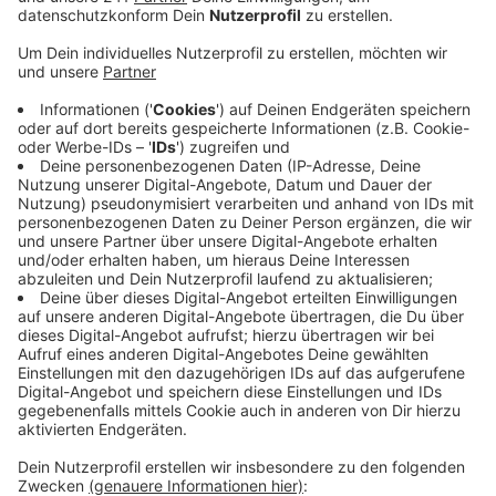
Anzeige
Außerdem sollte man die Pappe zerkleinern. Ist auch
der Müllcontainer voll, darf der Karton nicht daneben
gestellt werden. Alternativ können die Bonner ihre
Pappe auch bei den Grünannahmestellen abgeben.
Dort gibt es Müllpressen, die die Pappkartons
zerkleinern. Die Weihnachtsbäume holt die Bonner
Müllabfuhr nach dem Fest kostenlos ab. Sie müssen
bis 6:30 Uhr am Straßenrand stehen und komplett
abgeschmückt sein. Auch die Tannenbäume können an
den Wertstoffhöfen der Stadt abgegeben werden.
Der Wertstoffhof an der Weststraße ist am Samstag
nach Weihnachten von 8 bis 12 Uhr geöffnet, die
Grünannahmestellen von 10:30 bis 18 Uhr.