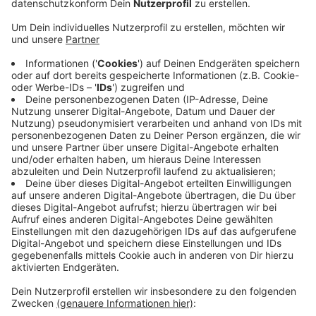
haben ausgerechnet, dass in Bonn über 2.100
Wohnmobile angemeldet sind, im Rhein-Sieg-Kreis
über 6.100.
Veröffentlicht:
Freitag, 15.07.2022 06:51
Anzeige
Das macht 83 Wohnmobile auf 10.000 Einwohner im
RBRS-Land, haben die Statistiker ausgerechnet. Damit
liegen wir in NRW im oberen Mittelfeld, landesweit die
meisten Camping-Fahrzeuge pro Einwohner gibts im
Kreis Coesfeld, die wenigsten in Gelsenkirchen.
Insgesamt sind knapp 30 Prozent mehr Wohnmobile
auf den Straßen unterwegs als noch vor der Pandemie.
Anzeige