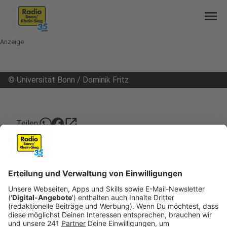
menu
Anzeige
©
Universität Bonn / Dominik Fritz
open_in_new
Teilen:
Wohnungen für Studierende wieder
teurer
Corona scheint den Wohnungen für Studierenden
in Bonn nichts anzuhaben, sie sind wieder teurer
geworden. Das hat das Immobilienportal immowelt
aus den Angeboten im ersten Halbjahr errechnet.
Als Grundlage analysierte das Portal die