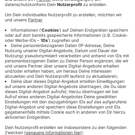
Anzeige
Zwar sei die Zahl der neuen Wohnungen im
vergangenen Jahr im Kreis um über 14 Prozent auf
mehr als 1.900 gestiegen. Das würde aber immer noch
nicht ausreichen, um den Preisanstieg zu bremsen,
sagte der Landrat.
In allen Bereichen sei es teurer geworden, bei
Grundstücken, Häusern sowie Eigentums- und
Mietwohnungen.
Der Kreis und der Mieterbund besprechen nun, ob es
möglich ist, einen kreisweiten Mietspiegel zu
erarbeiten. Bislang sind dafür jeweils die einzelnen
Kommunen zuständig.