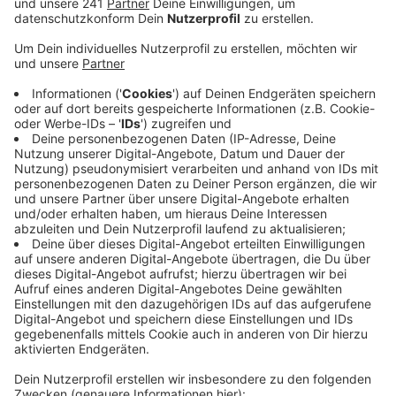
Anzeige
Mit der Förderung des Kreises sollen Investoren
motiviert werden, in der Region zu bauen und dabei
Förderungen des Land NRW zu nutzen. Das
Förderprogramm gilt für die Städte und den nahen
Umkreis von Windeck, Eitorf, Ruppichteroth,
Neunkirchen-Seelscheid und Much. Es bezieht sich auf
den Neubau von Häusern mit 8 bis 12 Wohnungen, die
dann von Personen mit Wohnberechtigungsschein
gemietet werden können. Im Förderfall will sich der
Kreis am Eigenanteil der Investoren beteiligen, die
Grunderwerbssteuer erstatten und - sollten die
Wohnungen länger leer stehen - bis zu drei Monate die
ausgebliebene Miete erstatten. Eine endgültige
Entscheidung muss der Kreistag am 18. März treffen.
TH