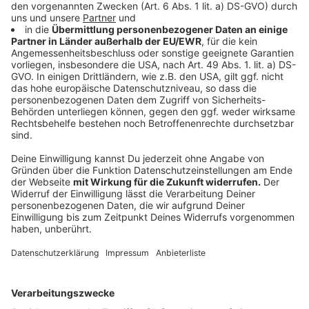
kontaktiert. Borreliose ist eine dieser fiesen
Krankheiten, die ein Zeckenbiss verursachen kann.
Michael Schwalb
erklärt, dass aber vor allem FSME -
abgekürzt für Frühsommer-Meningoenzephalitis - eine
große Gefahr ist: "FSME kann schwere
Hirnhautschäden zur Folge haben, die zum Teil
irreperabel sind. Das könnten Sehbehinderungen,
Denkstörungen oder auch Lähmungen sein. Das ist
eine üble Geschichte." Er empfiehlt daher, sich mit
einer FSME-Impfung auseinanderzusetzen. "Gerade für
Kinder ist die FSME zu empfehlen, weil sie draußen viel
unterwegs sind. Hirnhautschäden sind meist schlecht
zu behandeln, Virenerkrankungen ohnehin.
Grundsätzlich ist die Impfung eine sinnvolle Sache.
Außer bei Personen, die Borreliose unerkannt haben,
mit einer FSME-Impfung könnte diese aktiviert
werden."
Auch wenn FSME meist in Süddeutschland vorkommt,