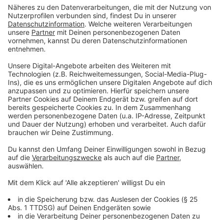
Arzt gehen. Ohne Wenn und Aber zum Arzt gehen
sollte jede/r, bei dem/r die Bissstelle auch nach
einigen Tagen noch rot ist und sich entzündet hat.
Häufig handelt es sich bei einer solchen Entzündung
um einen roten Kreis, Experten nennen das "Bulls Eye".
Anzeige
©
(C) Pfizer / zecken.de
Anzeige
Facharzt empfiehlt eine FSME-Impfung
Anzeige
Wir haben deshalb einen Facharzt für Borreliose