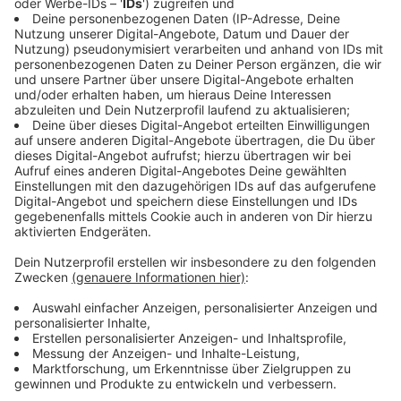
Wie reagieren bei einem Zeckenbiss?
Anzeige
Bloß nicht in Panik verfallen. Denn dann könnte man
einen Fehler begehen. Aber wie bekommt man diese
Zecken denn nun weg? Am besten funktioniert das mit
einer Pinzette oder einer speziellen Zeckenkarte. Eine
Zecke zieht man dabei langsam und gerade aus der
Haut. Auf keinen Fall darf man die Zecke vor dem
Entfernen mit Öl oder so 'beträufeln'. Wenn die Zecke
dabei nicht ganz raus geht, ist es übrigens kein
Weltuntergang. Normalerweise stößt der Körper die
übriggeblieben Teile nach einigen Tagen von allein ab.
Das gilt auch für den Kopf der Zecke. Wer aber auf
Nummer sicher gehen möchte, kann natürlich auch zum