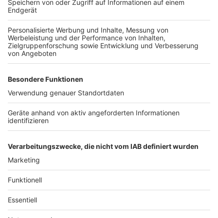
gibt es für NRW mit Sicherheit keine Entwarnung. Man
wisse ja nicht, "wie viele Zecken wirklich Borrelien in
sich haben und diese an den Mensch weitergeben." Auf
Nummer sicher gehen, einen Arzt mal konsultieren und
generell eine FSME-Impfung wahrnehmen, so lautet
die abschließende Empfehlung des Facharztes.
Weitere Infos erhaltet ihr über
diesen Link
.
Autoren: Robert Janz & Joachim Schultheis
Anzeige
Anzeige