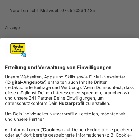
Veröffentlicht:
Mittwoch, 07.06.2023 12:35
Anzeige
Der Sommer steht in den Startlöchern und damit
steigt auch die Gefahr, dass wir von einer Zecke
gebissen werden. Denn wenn es warm wird, fühlen sich
die Viecher leider besonders wohl. Der Klimawandel ist
deshalb nicht besonders förderlich. Im Gegenteil, die
immer weiter steigenden Temperaturen sorgen dafür,
dass Zecken wohl bald ganzjährig auf Blättern sitzen -
und Menschen mit gefährlichen Krankheiten wie
Borreliose - infizieren können. Bemerkt man also einen
Biss, dann sollte man die Zecke so schnell wie möglich
entfernen.
Anzeige