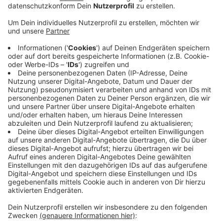
Veröffentlicht:
Samstag, 16.04.2022 16:01
Anzeige
Innenminister Reul hat die Initiative Anfang der Woche
vorgestellt. Ziel sei es, die Kriminalpolizei in den
nächsten Jahren zu entlasten, sagte er.
Die Onlinevernehmung soll aber nur bei leichter oder
mittelschwerer Kriminalität zum Einsatz kommen, dazu
gehören unter anderem leichte Körperverletzungen
oder Beleidigungen. Geht es um Mord oder andere
schwerste Kriminalfälle, müssen Zeugen auch in
Zukunft persönlich vorbeikommen.
LB
Anzeige