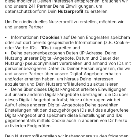
Veröffentlicht:
Dienstag, 30.06.2026 15:39
Anzeige
Das Ganze ist Teil einer großflächigen
Schienensanierung zwischen Troisdorf und Wiesbaden.
Lange pendelte die S13 zwischen Köln und Troisdorf;
jetzt soll sie bis nach Bonn ausgeweitet werden. Jens
Sülwold, Projektleiter bei der Deutschen Bahn:
Wir bauen jetzt seit zehn Jahren tatsächlich
genau an der S13 zwischen Troisdorf und Bonn-
Beuel. Und mit dieser fünfmonatigen Sperrung
werden wir dann die Inbetriebnahme im
Dezember herstellen können. Dazu ist natrürlich
jetzt noch eine Menge Gleisbau, Brückenbau etc
notwendig, aber das ist das Ziel.