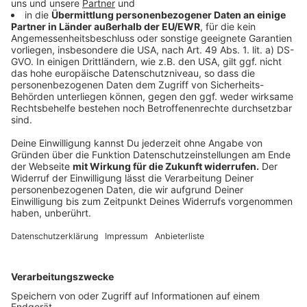
Anzeige
Das ist der Arapaima-Fisch
Anzeige
Die größten Schuppen des Arapaima zeichnen sich
durch eine auffällige rote Färbung auf. Ein Umstand,
weswegen die Tiere in der Sprache der Ureinwohner
auch Pirarucu (= roter Fisch) genannt werden. In ihrer
ursprünglichen Heimat setzen Lebensraumverlust,
illegaler Handel und Überfischung den Beständen des
Arapaima zu. Große Exemplare von drei Metern sind
selten geworden. Tiere, die historischen
Aufzeichnungen zufolge sogar eine Länge von über
vier Metern erreicht haben sollen, gibt es nicht mehr.
Als Raubfisch bewohnt der Arapaima langsam