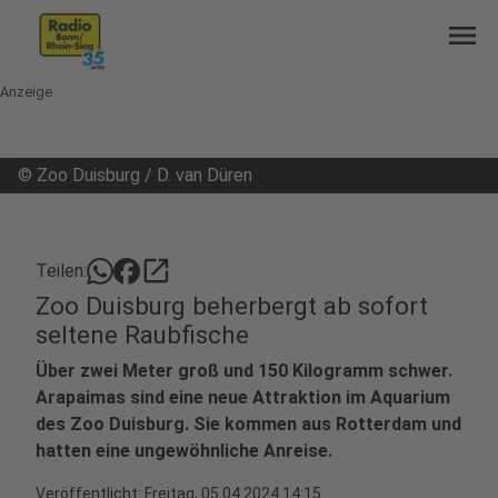
menu
Anzeige
©
Zoo Duisburg / D. van Düren
open_in_new
Teilen:
Zoo Duisburg beherbergt ab sofort
seltene Raubfische
Über zwei Meter groß und 150 Kilogramm schwer.
Arapaimas sind eine neue Attraktion im Aquarium
des Zoo Duisburg. Sie kommen aus Rotterdam und
hatten eine ungewöhnliche Anreise.
Veröffentlicht:
Freitag, 05.04.2024 14:15