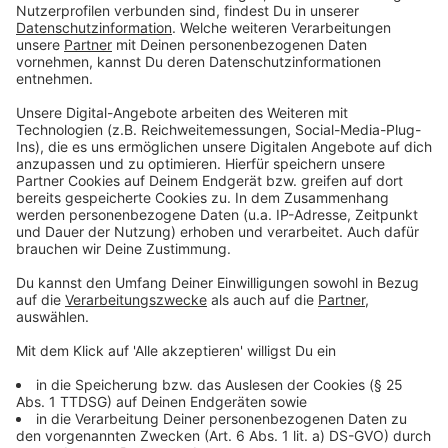
Anzeige
Unterwasserwelt im Zoo Duisburg mit neuer
Attraktion
Anzeige
Angekommen in Duisburg wurden die
Arapaimas
dann
mit einem fest installierten Kran in der Tropenhalle in
ihr neues Zuhause gebracht. Nach knapp einer Woche
Eingewöhnung schwimmen die Neuankömmlinge nun
zusammen mit drei deutlich kleineren Artgenossen und
anderen Fischarten in der Unterwasserwelt am
Kaiserberg. "Arapaimas sind eindrucksvolle Tiere. Sie
leben nur in wenigen Zoologischen Gärten und sind
etwas ganz Besonderes", sagte Zoo-Kuratorin Taissa
Faust.