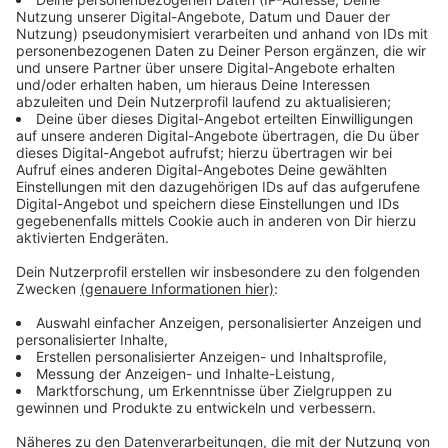
benötigt
Anzeige
Mit dem Transfer von Arapaimas in dieser Größe
hätten beide Zoos Neuland betreten und
Zoogeschichte geschrieben. Der geplante Transport
sei mehrere Monate vorbereitet worden. An zwei
aufeinanderfolgenden Tagen seien die Fische auf den
etwa 200 Kilometern in einer eigens für den Transport
angefertigten, wassergefüllten Hängematte in einem
beheizten Lkw transportiert worden. Für das Verladen
habe es mehr als 20 Zoo-Mitarbeiter gebraucht.
Während der rund zweieinhalbstündigen Fahrt habe es
regelmäßige Stopps zur Kontrolle gegeben.
Anzeige