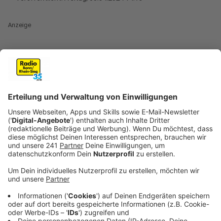
Anzeige
Zum ersten Mal in der Geschichte des Zoos in
Duisburg sind zwei Riesenfische aus einem Zoo in den
Niederlanden per Tiertransport ins Ruhrgebiet
gebracht worden. Die südamerikanischen Raubfische
Arapaimas mit einer Länge von jeweils rund 2,50
Metern und einem Gewicht von mehr als 150
Kilogramm seien vergangene Woche aus Rotterdam
angekommen und jetzt auch für Zoobesucher zu
sehen.
Das erklärte der Zoo nach Ostern.
Anzeige
Anreie per Auto - 20 Mitarbeiter wurden