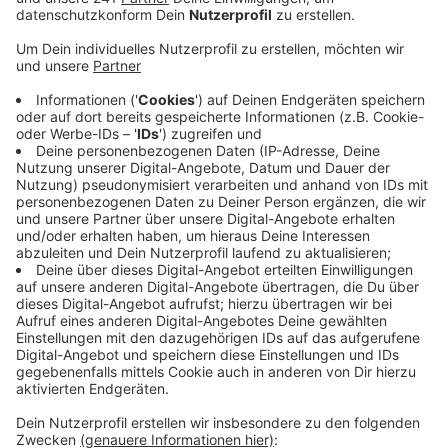
Anzeige
Die Bonner Behörde hatte einen anonymen Tipp
bekommen und daraufhin die Ermittlungen
aufgenommen. Es gab auch Durchsuchungen. Die
Strabag hatte demnach einem anderen
Bauunternehmen Geld dafür gezahlt, das es der Stadt
Köln ein teureres Angebot für die Brückensanierung
vorlegte. Die Stadt Köln akzeptierte dann natürlich
das günstigere Angebot der Strabag. Drei Jahre lang
dauerten die Ermittlungen des Bundeskartellamts hier
in Bonn wegen dieser illegalen Absprachen. Das andere
Unternehmen aus Pinneberg in Schleswig-Holstein trat
bei den Ermittlungen als Kronzeuge auf und kommt
somit straffrei davon.