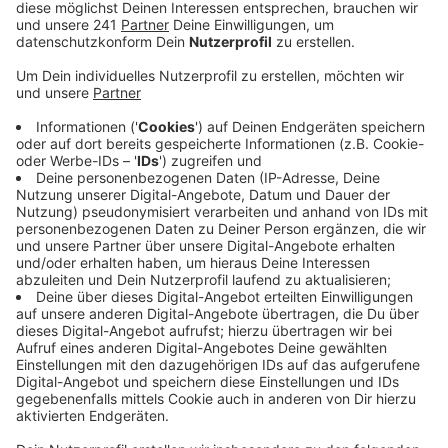
bei den Verkehrsunternehmen.
Veröffentlicht:
Dienstag, 30.03.2021 05:45
Anzeige
Unter anderem deshalb plant der Nahverkehr Rheinland
im nächsten Jahr nicht mit neuen Angeboten auf der
Schiene. Was nicht bereits vertraglich in trockenen
Tüchern war, werde um mindestens ein Jahr
zurückgestellt. Da sind sich alle Verkehrsverbünde in
NRW einig. Wenn sich zum Jahresende also wieder der
Fahrplan ändert, werden Bahnkunden wenig neues
erwarten können. Nur die baustellenbedingten
Einschränkungen auf einigen Linien im Großraum Köln
werden im Dezember wegfallen. Da Bus und Bahn
mittelfristig aber eine Alternative zum Auto bleiben
sollen, will der Nahverkehr Rheinland in den nächsten