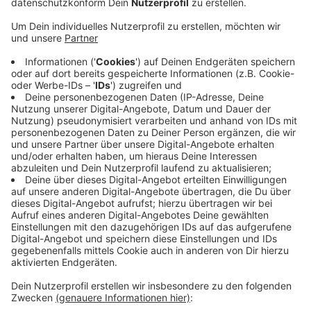
haben, ist noch nicht klar.
Veröffentlicht:
Freitag, 23.10.2020 15:20
Anzeige
Später wurde ein weiterer Einbruch in der
Denglerstraße in Plittersdorf gemeldet. Auch hier
waren Unbekannte in eine Wohnung in einem
Mehrfamilienhaus eingebrochen, im Zeitraum zwischen
9 Uhr morgens und 1 Uhr nachts. Die Diebe nahmen
Bargeld und eine Uhr mit. Wer im Tatzeitraum
verdächtige Personen oder Fahrzeuge gesehen hat,
meldet sich bitte bei der Bonner Polizei.
CM
Anzeige