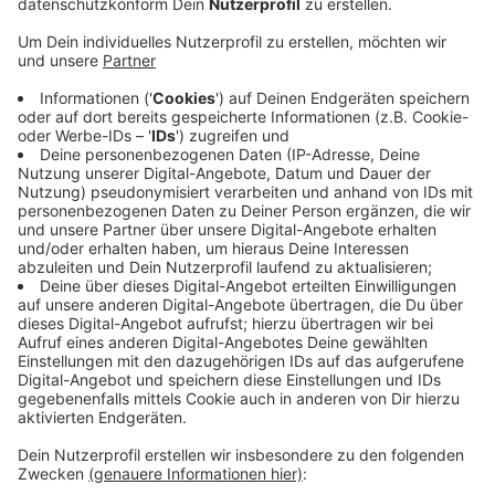
Veröffentlicht:
Montag, 13.02.2023 10:58
Anzeige
Los geht es heute in Eitorf hinter der Abzweigung zur
L86. Die Arbeiten sollen dann Stück für Stück bis
Blankenberg fortgesetzt werden. Während der ersten
Woche ist die L86, also die Uckerather Straße,
halbseitig gesperrt - dort regelt eine Ampel den
Verkehr. Im Abschnitt danach muss die Straße dann
komplett gesperrt werden, weil es sonst zu eng
werden würde. Das fängt aber frühestens in einer
Woche an.
Anzeige