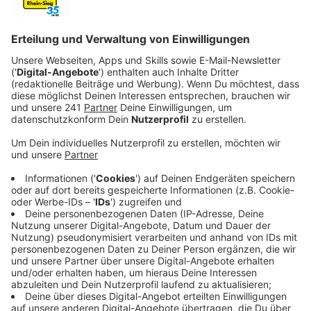
Jetzt den Radio Bonn/Rhein-Sieg-Skill aktivieren
und deine Privatsphäreeinstellungen von dieser
Website auch für den Radio Bonn/Rhein-Sieg-Skill
verwenden.
Wenn du auf der verlinkten Webseite den
Button "Starten" anklickst, werden auch deine uns auf
dieser Webseite erteilten Einwilligungen automatisch für
deinen Smart Speaker übertragen. Dies sorgt dafür, dass
auf beiden digitalen Angeboten deine Privatsphären-
Einstellungen gleich sind. Du behältst selbstverständlich
die volle Kontrolle über die Einstellungen und kannst diese
jederzeit über das Tool zum Verwalten von Einwilligungen
auf dieser Webseite anpassen. Weitere Informationen
findest Du unter der Überschrift „Skill für Amazon Alexa“ in
unserer Datenschutzerklärung.