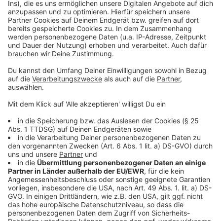
Webchannel auswählen: Alexa, öffne Radio
Bonn/Rhein-Sieg und spiele 80er Radio (90er, Schlager,
…)
Anzeige
Höre uns auch auf dem TV
Mit dem Skill kannst du Radio Bonn/Rhein-Sieg auch auf
jedem Alexa-TV-Gerät hören. Egal, ob der Fernseher Alexa
direkt integriert hat oder Fire TV angeschlossen ist: alle
Sprachbefehle funktionieren dort auch. So kannst du Radio
Bonn/Rhein-Sieg auch immer bequem auf dem Fernseher
hören.